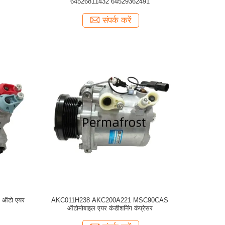
64526811432 64529362491
संपर्क करें
6 ऑटो एयर
AKC011H238 AKC200A221 MSC90CAS
ऑटोमोबाइल एयर कंडीशनिंग कंप्रेसर