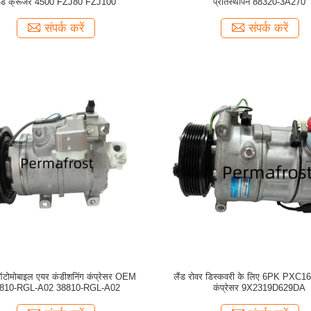
ैंड क्रूजर 4500 FZJ80 FZJ100
प्रतिस्थापन 88320-3A270
संपर्क करें
संपर्क करें
ोमोबाइल एयर कंडीशनिंग कंप्रेसर OEM
लैंड रोवर डिस्कवरी के लिए 6PK PXC1
810-RGL-A02 38810-RGL-A02
कंप्रेसर 9X2319D629DA