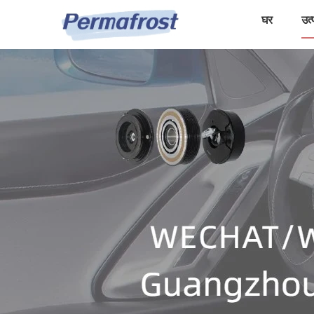
घर
उत्