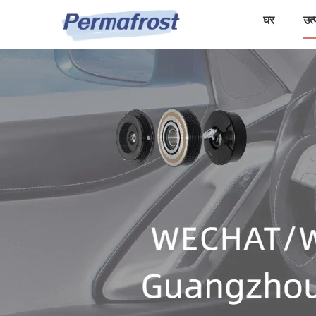
घर
उत्